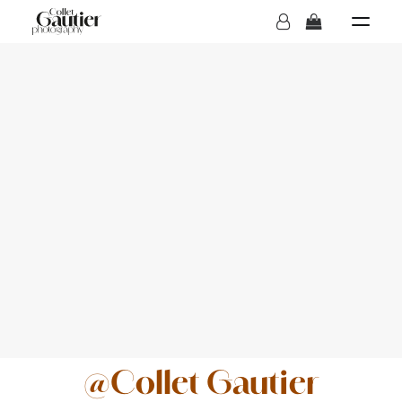
MARIAGES
[wps_check_your_gift_card_balance]
BOUTIQUE
@Collet Gautier