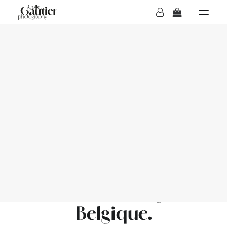
MARIAGES
HELLO
BOUTIQUE
Basé en
Province du
Luxembourg,
Belgique
.