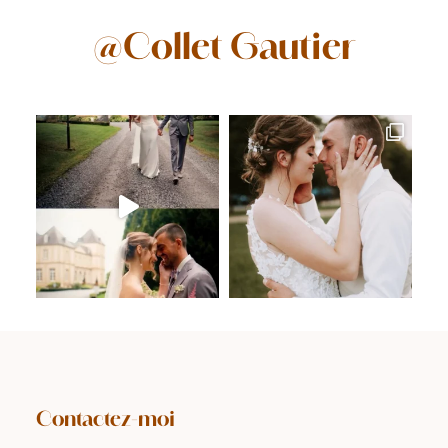
le 
rec
@Collet Gautier
s 
 
u 
i 
t 
idart
Contactez-moi