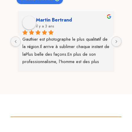
Martin Bertrand
il y a 3 ans
ux 
Gauthier est photographe le plus qualitatif de 
Nous
s 3 
la région.Il arrive à sublimer chaque instant de 
comm
 , 
laPlus belle des façons.En plus de son 
1er 
iage 
professionnalisme, l’homme est des plus 
mari
sympathique.
orga
i a 
conse
 
patie
n'es
 
dema
s'en 
 
ensui
s 
jour
rêt 
mult