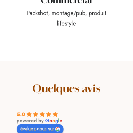
Commercial
Packshot, montage/pub, produit
lifestyle
Quelques avis
5.0
powered by
G
o
o
g
l
e
évaluez-nous sur