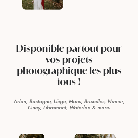
le 
rec
s 
 
u 
Disponible partout pour
vos projets
i 
photographique les plus
t 
fous !
idart
Arlon, Bastogne, Liège, Mons, Bruxelles, Namur,
Ciney, Libramont, Waterloo & more.