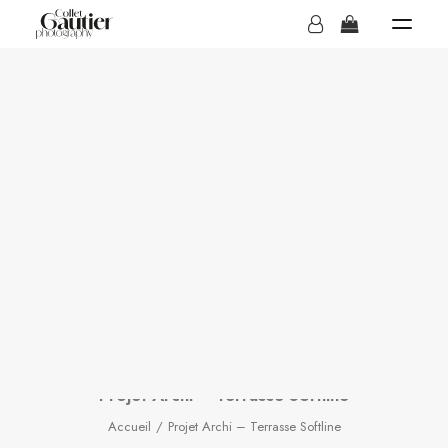
MARIAGES
Projet Archi - Terrasse
Softline
BOUTIQUE
IN
ARCHITECTURE
Projet Archi – Terrasse Softline
Accueil
Projet Archi – Terrasse Softline