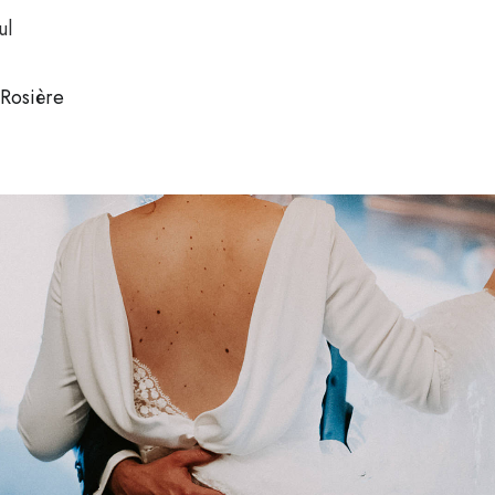
ul
 Rosière