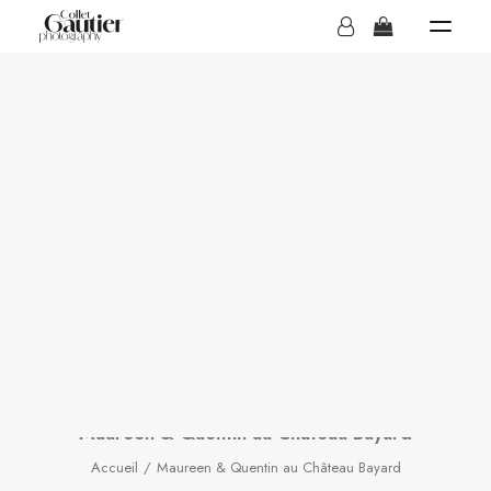
MARIAGES
Maureen & Quentin au
Château Bayard
BOUTIQUE
IN
MARIAGE
Maureen & Quentin au Château Bayard
Accueil
Maureen & Quentin au Château Bayard