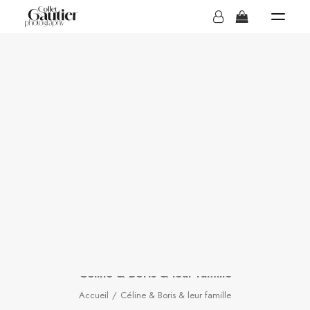
MARIAGES
Céline & Boris & leur
famille
BOUTIQUE
IN
MATERNITÉ
,
FAMILLE
Céline & Boris & leur famille
Accueil
Céline & Boris & leur famille