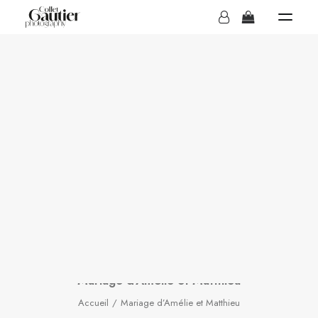
MARIAGES
Mariage d'Amélie et
Matthieu
BOUTIQUE
IN
MARIAGE
Mariage d’Amélie et Matthieu
Accueil
Mariage d’Amélie et Matthieu